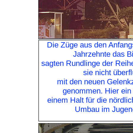
Die Züge aus den Anfangs
Jahrzehnte das Bi
sagten Rundlinge der Reih
sie nicht überf
mit den neuen Gelenk
genommen. Hier ein B
einem Halt für die nördlic
Umbau im Jugends