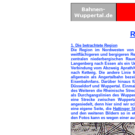
R
1. Die betrachtete Region
Die Region im Nordwesten von 
weitflächigeren und bergigeren 
zentralen niederbergischen Rau
Langenberg nach Essen als ein Ur
Verbindung vom Abzweig Aprath/Ob
nach Kettwig. Die andere Linie 
allgemein als Angertalbahn bezei
Eisenbahnfans. Darüber hinaus fü
Düsseldorf und Wuppertal. Einmal
des Weiteren die Rheinische Stre
als Durchgangslinien des Wuppert
eine Strecke zwischen Wuppert
angesiedelt, denn hier sind wir 
eine eigene Seite, die
Hattinger S
und den weiteren Bildern so in e
den Fotos kann es wegen einer auf