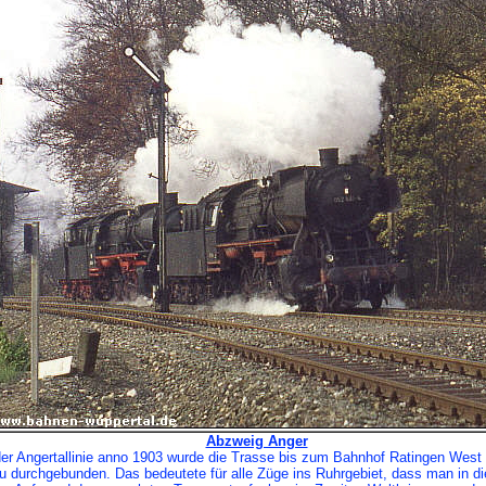
Abzweig Anger
der Angertallinie anno 1903 wurde die Trasse bis zum Bahnhof Ratingen West 
 durchgebunden. Das bedeutete für alle Züge ins Ruhrgebiet, dass man in di