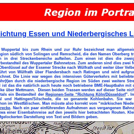
ichtung Essen und Niederbergisches 
Wuppertal bis zum Rhein und zur Ruhr bezeichnet man allgemein 
Region südlich von Solingen und Remscheid, die den Namen Oberberg 
m in drei Streckenbereiche aufteilen. Zum einen ist dies die zwei
bestandteil des Wuppertaler Bahnnetzes. Zum anderen sind dies zwei Neb
erdüssel auf der Essener Strecke nach Wülfrath und weiter über Velb
führt von Wülfrath über Flandersbach nach Ratingen und wird aufgr
chnet. Die Linie war wegen des intensiven Güterverkehrs mit beliebt
hr(t)en durch die niederbergische Region im Süden zwei weitere Stre
 ist das die natürlich auch heute noch betriebene BME-Hauptbahn mit d
cke über Mettmann. Diesen beiden Trassen werden auf dieser Seite nicht
als ein Bestandteil der
Regionen-Seite “Richtung Köln/Düsseldorf
”. I
al und Hattingen/Silschede, die so genannte Kohlenbahn. Sie wa
schon im Westfälischen. Man müsste also korrekt vom “märkischen Nieder
trecke
. Nach ein paar einführenden Aufnahmen aus vergangenen Bahnze
twa einer Eisenbahnreise auf den jeweils hier betrachteten Routen. 
gelockerten Darstellung von Text und Bildern geben.