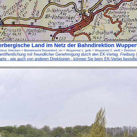
rbergische Land im Netz der Bahndirektion Wupperta
blaue Strecken = Betriebsamt Düsseldorf, rot = Wuppertal 1, gelb = Wuppertal 2, weiß = Direktion
eröffentlichung mit freundlicher Genehmigung durch den EK-Verlag, Freiburg (
rte - wie auch von anderen Direktionen - können Sie beim EK-Verlag bestelle