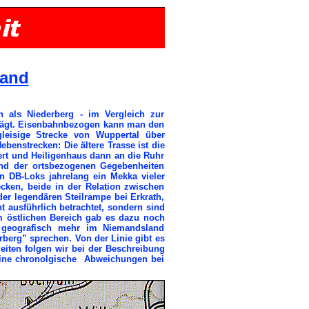
Land
als Niederberg - im Vergleich zur
trägt. Eisenbahnbezogen kann man den
gleisige Strecke von Wuppertal über
enstrecken: Die ältere Trasse ist die
ert und Heiligenhaus dann an die Ruhr
und der ortsbezogenen Gegebenheiten
en DB-Loks jahrelang ein Mekka vieler
cken, beide in der Relation zwischen
er legendären Steilrampe bei Erkrath,
 ausführlich betrachtet, sondern sind
m östlichen Bereich gab es dazu noch
r geografisch mehr im Niemandsland
berg” sprechen. Von der Linie gibt es
iten folgen wir bei der Beschreibung
Kleine chronolgische Abweichungen bei