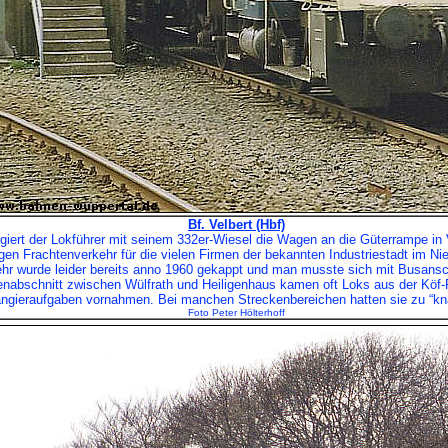
Bf. Velbert (Hbf)
giert der Lokführer mit seinem 332er-Wiesel die Wagen an die Güterrampe in V
en Frachtenverkehr für die vielen Firmen der bekannten Industriestadt im Ni
hr wurde leider bereits anno 1960 gekappt und man musste sich mit Busans
nabschnitt zwischen Wülfrath und Heiligenhaus kamen oft Loks aus der Köf-
angieraufgaben vornahmen. Bei manchen Streckenbereichen hatten sie zu “kna
Foto Peter Hölterhoff