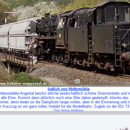
östlich von Hofermühle
nbesiedelte Angertal besitzt etliche landschaftlich schöne Streckenteile und 
alle Ehre. Kommt dann plötzlich noch eine 50er daher gedampft, könnte da
nnte, denn leider ist die Dampfzeit lange vorbei, aber in der Erinnerung und 
 Kurzzug ist ein ganz tolles Vorbild für die Modellbahn. Zuglok ist die 051 73
Foto Helmut Dahlhaus