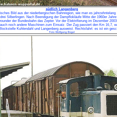
südlich Langenberg
ypisches Bild aus der niederbergischen Bahnregion, wie man es jahrzehntelang
drei Silberlingen. Nach Beendigung der Dampflokläufe Mitte der 1960er Jahr
Allrounder der Bundesbahn das Zepter. Vor der Elektrifierung im Dezember 200
 auch noch andere Maschinen zum Einsatz. Der Zug passiert den Km 16,7, w
lockstelle Kuhlendahl und Langenberg ausweist. Rechtsfahrt: es ist ein ge
Foto Wolfgang Bügel